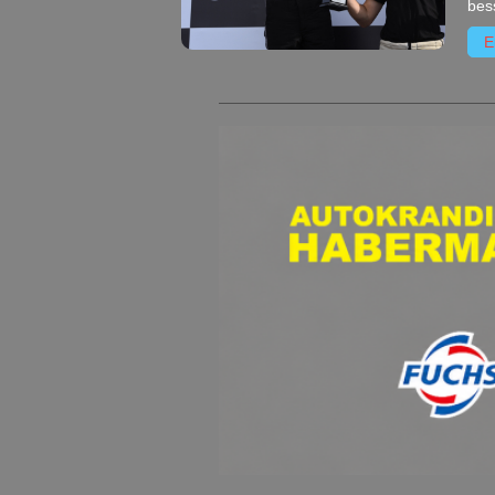
bes
E