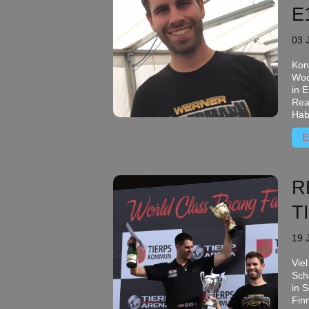
E
03 
Kon
Woc
in 
Rea
Hab
E
R
T
19 
Vie
Sch
in S
Fin