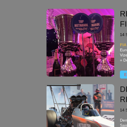
R
F
14 
FI
Eur
Viz
= D
E
D
R
14 
Den
Sais