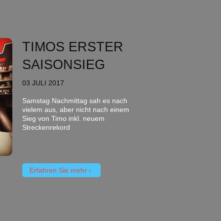
TIMOS ERSTER
SAISONSIEG
03 JULI 2017
Samstag Nachmittag sah es nach
vielem aus, aber nicht nach einem
Sieg von Timo inkl. neuem
Streckenrekord
Erfahren Sie mehr