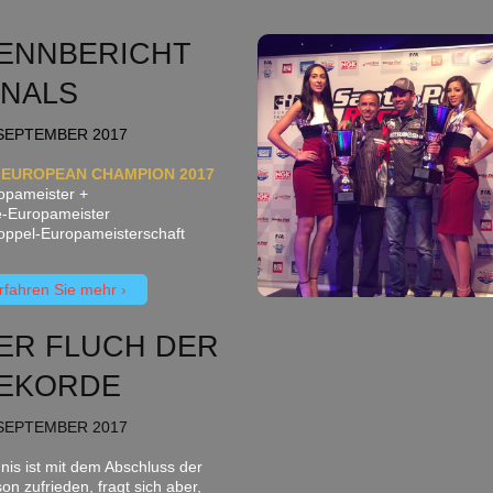
ENNBERICHT
INALS
SEPTEMBER 2017
A EUROPEAN CHAMPION 2017
opameister +
e-Europameister
oppel-Europameisterschaft
rfahren Sie mehr
ER FLUCH DER
EKORDE
SEPTEMBER 2017
nis ist mit dem Abschluss der
on zufrieden, fragt sich aber,