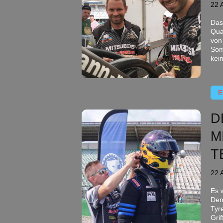
22 
Das
Qua
von
Som
kei
E
D
M
T
22 
Es 
Den
Tyr
Gri