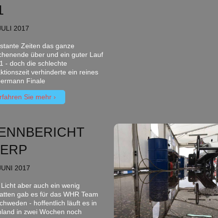
1
JULI 2017
stante Zeiten das ganze
henende über und ein guter Lauf
E1 - doch die schlechte
ktionszeit verhinderte ein reines
ermann Finale
rfahren Sie mehr
ENNBERICHT
IERP
JUNI 2017
l Licht aber auch ein wenig
atten gab es für das WHR Team
chweden - hoffentlich läuft es in
nland in zwei Wochen noch