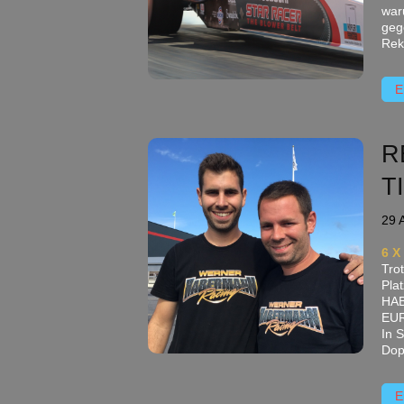
war
geg
Rek
E
R
T
29 
6 
Tro
Pla
HAB
EU
In 
Dop
E