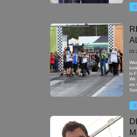
E
R
A
03 
Was
funk
in 
Wir
ein
Sai
E
D
M