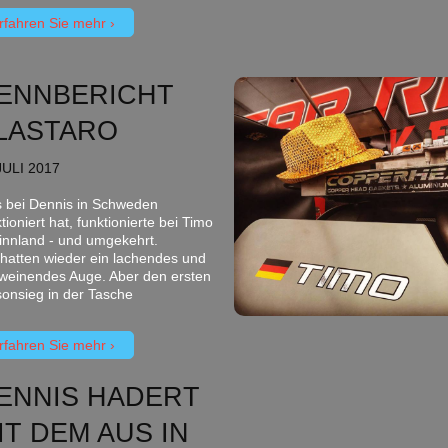
rfahren Sie mehr
ENNBERICHT
LASTARO
JULI 2017
 bei Dennis in Schweden
tioniert hat, funktionierte bei Timo
Finnland - und umgekehrt.
 hatten wieder ein lachendes und
 weinendes Auge. Aber den ersten
sonsieg in der Tasche
rfahren Sie mehr
ENNIS HADERT
IT DEM AUS IN