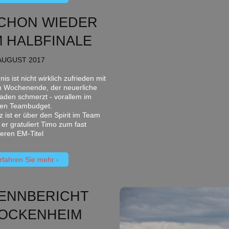
CHON WIEDER
M HALBFINALE
AUGUST 2017
is ist nicht wirklich zufrieden mit
 Wochenende, der neuerliche
aden schmerzt - vorallem im
ren Teambudget.
z ist er über den Spirit im Team
 er gratuliert Timo zum fast
heren EM-Titel
rfahren Sie mehr
ENNBERICHT
OCKENHEIM