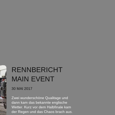
RENNBERICHT
MAIN EVENT
30 MAI 2017
Zwei wunderschöne Qualitage und
dann kam das bekannte englische
Wetter. Kurz vor dem Halbfinale kam
der Regen und das Chaos brach aus.