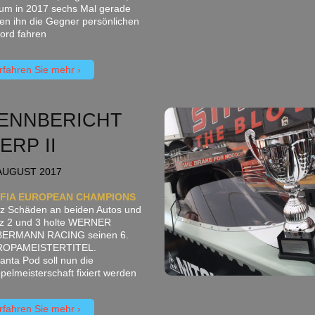
um in 2017 sechs Mal gerade
en ihn die Gegner persönlichen
ord fahren
rfahren Sie mehr
ENNBERICHT
IERP II
AUGUST 2017
X FIA EUROPEAN CHAMPIONS
tz Schäden an beiden Autos und
tz 2 und 3 holte WERNER
ERMANN RACING seinen 6.
ROPAMEISTERTITEL.
Santa Pod soll nun die
pelmeisterschaft fixiert werden
rfahren Sie mehr