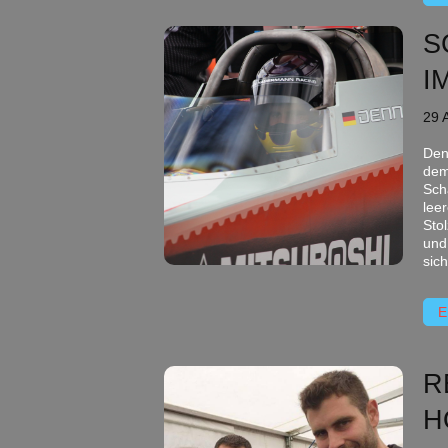
S
I
29 
Denn
dem
Sch
lee
Stol
und
sic
E
R
H