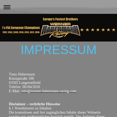
IMPRESSUM
Timo Habermann
Kinzigstraße 100
63505 Langenselbold
Telefon: 06184/2610
E-Mail:
info@werner-habermann-racing.com
Disclaimer – rechtliche Hinweise
§ 1 Warnhinweis zu Inhalten
Die kostenlosen und frei zugänglichen Inhalte dieser Webseite
wurden mit größtmöglicher Sorgfalt erstellt. Der Anbieter dieser